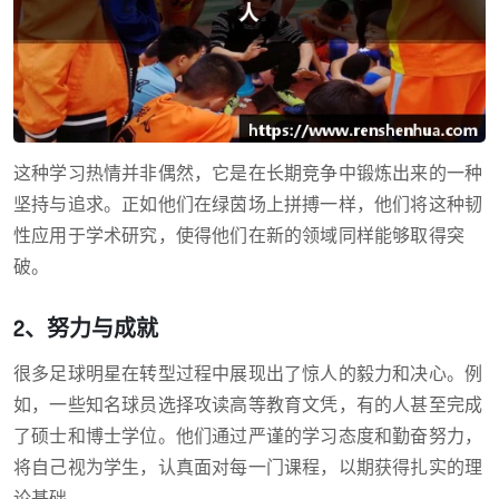
这种学习热情并非偶然，它是在长期竞争中锻炼出来的一种
坚持与追求。正如他们在绿茵场上拼搏一样，他们将这种韧
性应用于学术研究，使得他们在新的领域同样能够取得突
破。
2、努力与成就
很多足球明星在转型过程中展现出了惊人的毅力和决心。例
如，一些知名球员选择攻读高等教育文凭，有的人甚至完成
了硕士和博士学位。他们通过严谨的学习态度和勤奋努力，
将自己视为学生，认真面对每一门课程，以期获得扎实的理