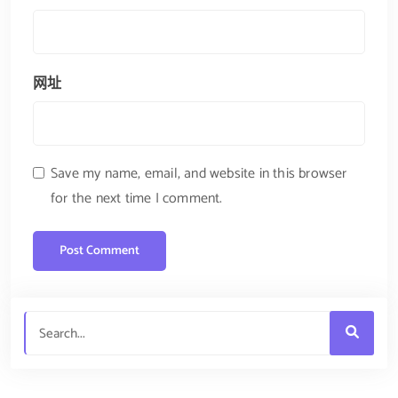
网址
Save my name, email, and website in this browser
for the next time I comment.