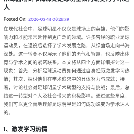
人
Posted On:
2026-03-13 08:25:39
在现代社会中，足球明星不仅仅是球场上的英雄，他们的影
响力和才能常常延伸到更广泛的领域。许多曾经的职业足球
运动员，在退役后选择了学术发展之路，从绿茵场走向书海
深处。这一转变不仅展示了他们的勇气和智慧，也反映出体
育与学术之间的紧密联系。本文将从四个方面详细探讨这一
现象：首先，分析足球运动员如何通过自身经历激发学习热
情；其次，探讨他们在学术追求中的具体努力与成就；接
着，讨论社会对足球明星学术转型的支持与挑战；最后，总
结这一转型对个人及社会带来的积极影响。通过这些角度，
我们可以更全面地理解足球明星是如何成功蜕变为学术达人
的。
1、激发学习热情