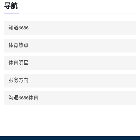
导航
知道6686
体育热点
体育明星
服务方向
沟通6686体育