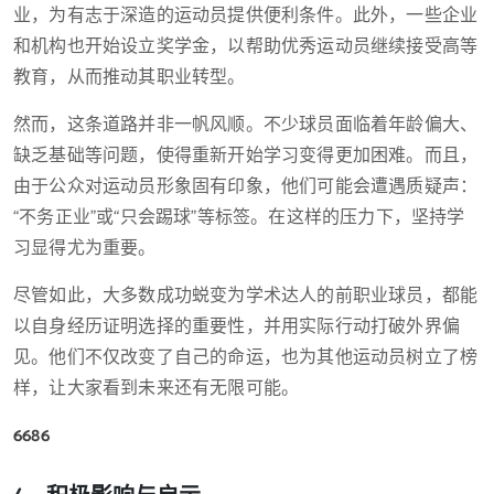
业，为有志于深造的运动员提供便利条件。此外，一些企业
和机构也开始设立奖学金，以帮助优秀运动员继续接受高等
教育，从而推动其职业转型。
然而，这条道路并非一帆风顺。不少球员面临着年龄偏大、
缺乏基础等问题，使得重新开始学习变得更加困难。而且，
由于公众对运动员形象固有印象，他们可能会遭遇质疑声：
“不务正业”或“只会踢球”等标签。在这样的压力下，坚持学
习显得尤为重要。
尽管如此，大多数成功蜕变为学术达人的前职业球员，都能
以自身经历证明选择的重要性，并用实际行动打破外界偏
见。他们不仅改变了自己的命运，也为其他运动员树立了榜
样，让大家看到未来还有无限可能。
6686