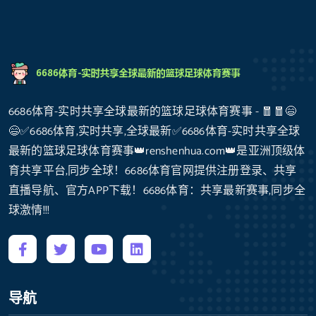
6686体育-实时共享全球最新的篮球足球体育赛事 - 🧧🧧😄
😄✅6686体育,实时共享,全球最新✅6686体育-实时共享全球
最新的篮球足球体育赛事👑renshenhua.com👑是亚洲顶级体
育共享平台,同步全球！6686体育官网提供注册登录、共享
直播导航、官方APP下载！6686体育：共享最新赛事,同步全
球激情!!!
导航